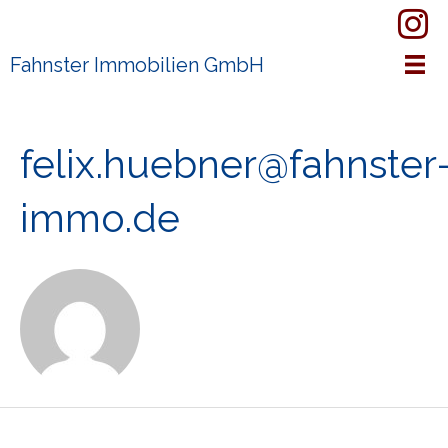
Zum
Kontakt
Inhalt
springen
Fahnster Immobilien GmbH
felix.huebner@fahnster
immo.de