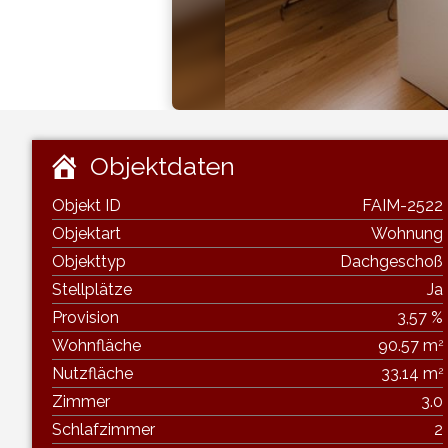
Objektdaten
Objekt ID
FAIM-2522
Objektart
Wohnung
Objekttyp
Dachgeschoß
Stellplätze
Ja
Provision
3,57 %
Wohnfläche
90.57 m
2
Nutzfläche
33.14 m
2
Zimmer
3.0
Schlafzimmer
2