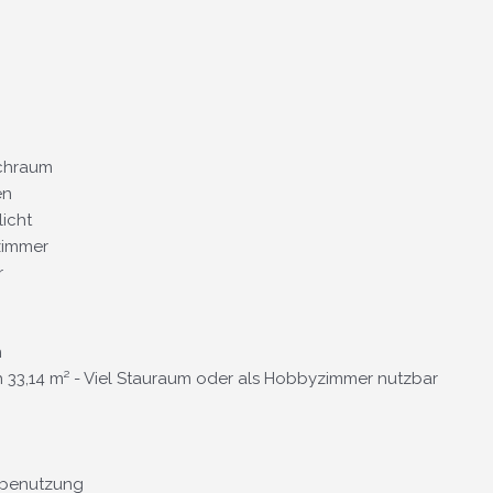
achraum
en
licht
zimmer
r
n
 33,14 m² - Viel Stauraum oder als Hobbyzimmer nutzbar
tbenutzung