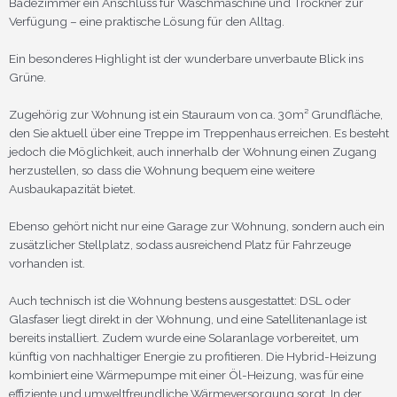
Badezimmer ein Anschluss für Waschmaschine und Trockner zur
Verfügung – eine praktische Lösung für den Alltag.
Ein besonderes Highlight ist der wunderbare unverbaute Blick ins
Grüne.
Zugehörig zur Wohnung ist ein Stauraum von ca. 30m² Grundfläche,
den Sie aktuell über eine Treppe im Treppenhaus erreichen. Es besteht
jedoch die Möglichkeit, auch innerhalb der Wohnung einen Zugang
herzustellen, so dass die Wohnung bequem eine weitere
Ausbaukapazität bietet.
Ebenso gehört nicht nur eine Garage zur Wohnung, sondern auch ein
zusätzlicher Stellplatz, sodass ausreichend Platz für Fahrzeuge
vorhanden ist.
Auch technisch ist die Wohnung bestens ausgestattet: DSL oder
Glasfaser liegt direkt in der Wohnung, und eine Satellitenanlage ist
bereits installiert. Zudem wurde eine Solaranlage vorbereitet, um
künftig von nachhaltiger Energie zu profitieren. Die Hybrid-Heizung
kombiniert eine Wärmepumpe mit einer Öl-Heizung, was für eine
effiziente und umweltfreundliche Wärmeversorgung sorgt. In der