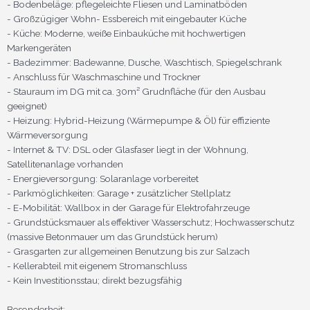
- Bodenbeläge: pflegeleichte Fliesen und Laminatböden
- Großzügiger Wohn- Essbereich mit eingebauter Küche
- Küche: Moderne, weiße Einbauküche mit hochwertigen
Markengeräten
- Badezimmer: Badewanne, Dusche, Waschtisch, Spiegelschrank
- Anschluss für Waschmaschine und Trockner
- Stauraum im DG mit ca. 30m² Grudnfläche (für den Ausbau
geeignet)
- Heizung: Hybrid-Heizung (Wärmepumpe & Öl) für effiziente
Wärmeversorgung
- Internet & TV: DSL oder Glasfaser liegt in der Wohnung,
Satellitenanlage vorhanden
- Energieversorgung: Solaranlage vorbereitet
- Parkmöglichkeiten: Garage + zusätzlicher Stellplatz
- E-Mobilität: Wallbox in der Garage für Elektrofahrzeuge
- Grundstücksmauer als effektiver Wasserschutz; Hochwasserschutz
(massive Betonmauer um das Grundstück herum)
- Grasgarten zur allgemeinen Benutzung bis zur Salzach
- Kellerabteil mit eigenem Stromanschluss
- Kein Investitionsstau; direkt bezugsfähig
Besonderheit: