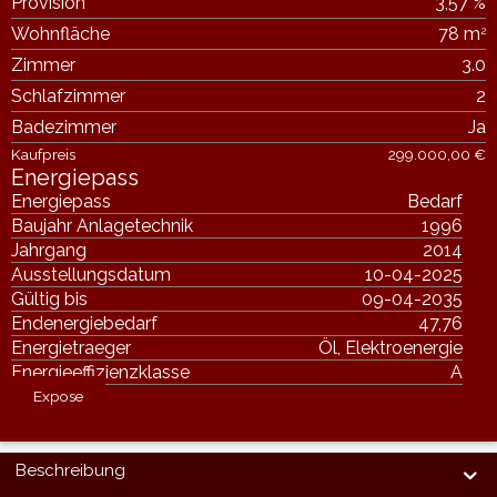
Provision
3,57 %
Wohnfläche
78 m
2
Zimmer
3.0
Schlafzimmer
2
Badezimmer
Ja
Kaufpreis
299.000,00 €
Energiepass
Energiepass
Bedarf
Baujahr Anlagetechnik
1996
Jahrgang
2014
Ausstellungsdatum
10-04-2025
Gültig bis
09-04-2035
Endenergiebedarf
47,76
Energietraeger
Öl, Elektroenergie
Energieeffizienzklasse
A
Expose
Beschreibung