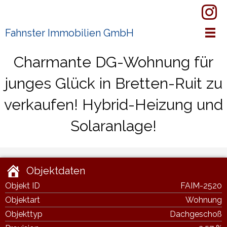
Zum
Kontakt
Inhalt
springen
Fahnster Immobilien GmbH
Charmante DG-Wohnung für
junges Glück in Bretten-Ruit zu
verkaufen! Hybrid-Heizung und
Solaranlage!
Objektdaten
Objekt ID
FAIM-2520
Objektart
Wohnung
Objekttyp
Dachgeschoß